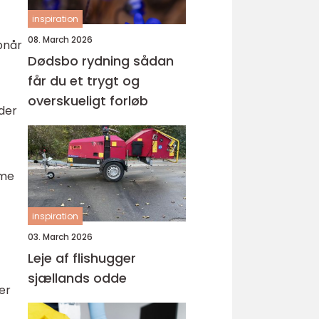
inspiration
08. March 2026
pnår
Dødsbo rydning sådan
får du et trygt og
overskueligt forløb
der
mme
inspiration
03. March 2026
Leje af flishugger
sjællands odde
er