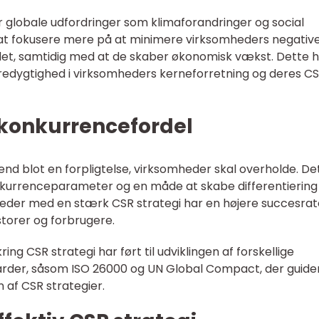
r globale udfordringer som klimaforandringer og social
t at fokusere mere på at minimere virksomheders negativ
ndet, samtidig med at de skaber økonomisk vækst. Dette 
bæredygtighed i virksomheders kerneforretning og deres C
 konkurrencefordel
nd blot en forpligtelse, virksomheder skal overholde. Det
nkurrenceparameter og en måde at skabe differentiering
omheder med en stærk CSR strategi har en højere succesra
storer og forbrugere.
SR strategi har ført til udviklingen af forskellige
darder, såsom ISO 26000 og UN Global Compact, der guide
 af CSR strategier.