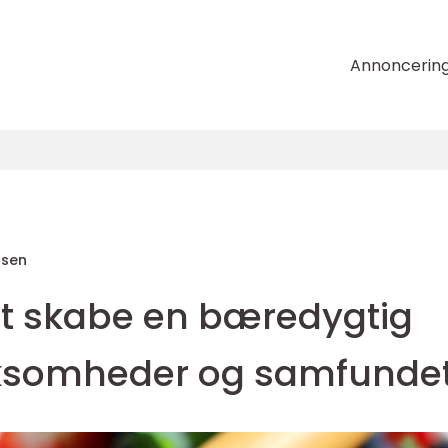
Annoncerin
nsen
 At skabe en bæredygtig
irksomheder og samfunde