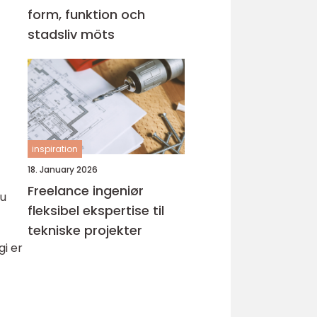
form, funktion och
stadsliv möts
inspiration
18. January 2026
Freelance ingeniør
nu
fleksibel ekspertise til
tekniske projekter
i er