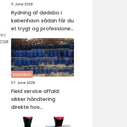
11. June 2026
Rydning af dødsbo i
københavn sådan får du
i
et trygt og professionelt
n i
forløb
 CSR
inspiration
07. June 2026
Field service affald:
sikker håndtering
direkte hos
virksomheden