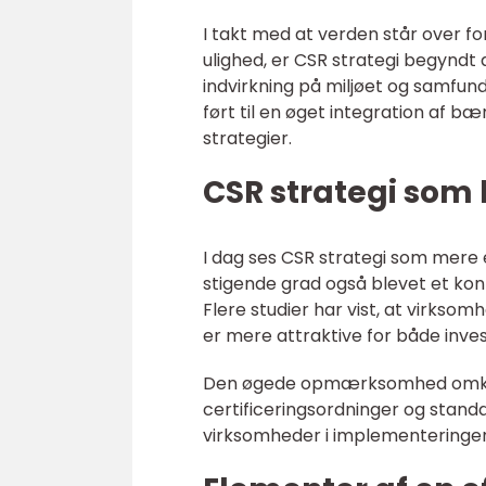
I takt med at verden står over fo
ulighed, er CSR strategi begynd
indvirkning på miljøet og samfu
ført til en øget integration af 
strategier.
CSR strategi som
I dag ses CSR strategi som mere e
stigende grad også blevet et ko
Flere studier har vist, at virks
er mere attraktive for både inve
Den øgede opmærksomhed omkring C
certificeringsordninger og stan
virksomheder i implementeringen