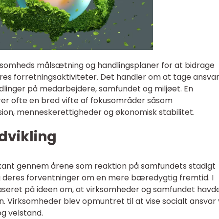
ksomheds målsætning og handlingsplaner for at bidrage
res forretningsaktiviteter. Det handler om at tage ansvar
dlinger på medarbejdere, samfundet og miljøet. En
erer ofte en bred vifte af fokusområder såsom
lusion, menneskerettigheder og økonomisk stabilitet.
dvikling
arkant gennem årene som reaktion på samfundets stadigt
g deres forventninger om en mere bæredygtig fremtid. I
seret på ideen om, at virksomheder og samfundet havde
n. Virksomheder blev opmuntret til at vise socialt ansvar
og velstand.