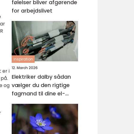
følelser bliver afgørende
for arbejdslivet
e
har
SR
inspiration
12. March 2026
 er i
Elektriker dalby sådan
 på.
vælger du den rigtige
te og
fagmand til dine el-
opgaver
r