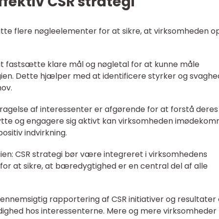
ffektiv CSR strategi
atte flere nøgleelementer for at sikre, at virksomheden o
t at fastsætte klare mål og nøgletal for at kunne måle
ien. Dette hjælper med at identificere styrker og svaghe
hov.
agelse af interessenter er afgørende for at forstå deres
lytte og engagere sig aktivt kan virksomheden imødeko
sitiv indvirkning.
egien: CSR strategi bør være integreret i virksomhedens
or at sikre, at bæredygtighed er en central del af alle
nnemsigtig rapportering af CSR initiativer og resultater 
værdighed hos interessenterne. Mere og mere virksomheder