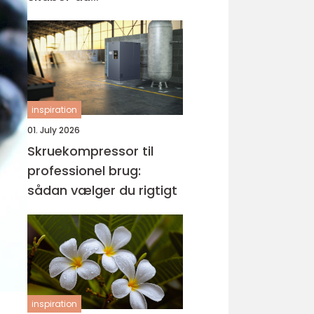
tilgængelighed uden at
ødelægge arkitekturen
inspiration
01. July 2026
Skruekompressor til
professionel brug:
sådan vælger du rigtigt
inspiration