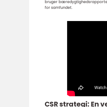
bruger bæredygtighedsrapporter
for samfundet.
CSR strategi: En v