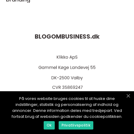
BLOGOMBUSINESS.
dk
web:
www.klikko.dk
På vores website bruges cookies til at huske dine
indstillinger, statistik og personalisering af indhold og
annoncer. Denne information deles med tredjepart. Ved
fortsat brug af websiden godkender du cookiepolitikken.
Menu
Ok
Privatlivspolitik