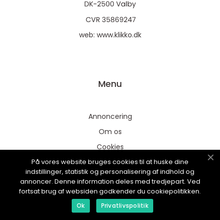
web:
www.klikko.dk
Menu
Annoncering
Om os
Cookies
På vores website bruges cookies til at huske dine
Kontakt os
indstillinger, statistik og personalisering af indhold og
Sitemap
annoncer. Denne information deles med tredjepart. Ved
fortsat brug af websiden godkender du cookiepolitikken.
Ok
Privatlivspolitik