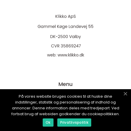
web:
www.klikko.dk
Menu
På vores website bruges cookies til at huske dine
indstillinger, statistik og personalisering af indhold og
Annoncering
annoncer. Denne information deles med tredjepart. Ved
Om os
fortsat brug af websiden godkender du cookiepolitikken.
Cookies
Ok
Privatlivspolitik
Kontakt os